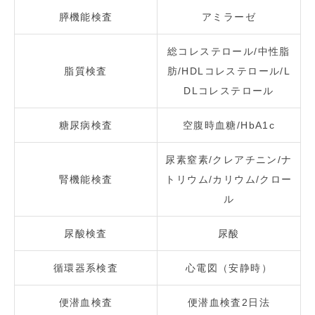
膵機能検査
アミラーゼ
総コレステロール/中性脂
脂質検査
肪/HDLコレステロール/L
DLコレステロール
糖尿病検査
空腹時血糖/HbA1c
尿素窒素/クレアチニン/ナ
腎機能検査
トリウム/カリウム/クロー
ル
尿酸検査
尿酸
循環器系検査
心電図（安静時）
便潜血検査
便潜血検査2日法