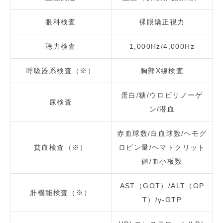
眼科検査
裸眼矯正視力
聴力検査
1,000Hz/4,000Hz
呼吸器系検査（※）
胸部X線検査
蛋白/糖/ウロビリノーゲ
尿検査
ン/潜血
赤血球数/白血球数/ヘモグ
貧血検査（※）
ロビン量/ヘマトクリット
値/血小板数
AST（GOT）/ALT（GP
肝機能検査（※）
T）/γ‐GTP