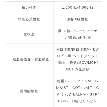
聴力検査
1,000Hz/4,000Hz
呼吸器系検査
胸部X線検査
蛋白/糖/ウロビリノーゲ
尿検査
ン/潜血/pH/比重
赤血球数/白血球数/ヘモグ
ロビン量/ヘマトクリット
一般血液検査・貧血検査
値/血小板数/MCV/MCH/
MCHC/血清鉄
総蛋白/アルブミン/A／G
比/AST（GOT）/ALT（G
肝機能検査
PT）/LDH/ALP/γ－GTP/
LAP/ZTT/総ビリルビン