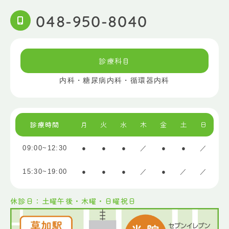
048-950-8040
診療科目
内科・糖尿病内科・循環器内科
診療時間
月
火
水
木
金
土
日
09:00~12:30
●
●
●
／
●
●
／
15:30~19:00
●
●
●
／
●
／
／
休診日：土曜午後・木曜・日曜祝日